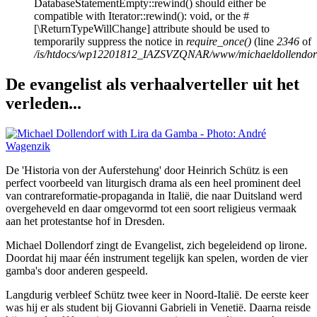
DatabaseStatementEmpty::rewind() should either be
compatible with Iterator::rewind(): void, or the #
[\ReturnTypeWillChange] attribute should be used to
temporarily suppress the notice in
require_once()
(line
2346
of
/is/htdocs/wp12201812_IAZSVZQNAR/www/michaeldollendorf/
De evangelist als verhaalverteller uit het
verleden...
De 'Historia von der Auferstehung' door Heinrich Schütz is een
perfect voorbeeld van liturgisch drama als een heel prominent deel
van contrareformatie-propaganda in Italië, die naar Duitsland werd
overgeheveld en daar omgevormd tot een soort religieus vermaak
aan het protestantse hof in Dresden.
Michael Dollendorf zingt de Evangelist, zich begeleidend op lirone.
Doordat hij maar één instrument tegelijk kan spelen, worden de vier
gamba's door anderen gespeeld.
Langdurig verbleef Schütz twee keer in Noord-Italië. De eerste keer
was hij er als student bij Giovanni Gabrieli in Venetië. Daarna reisde