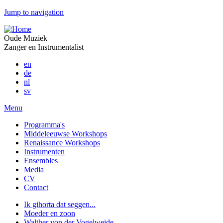
Jump to navigation
Oude Muziek
Zanger en Instrumentalist
en
de
nl
sv
Menu
Programma's
Middeleeuwse Workshops
Renaissance Workshops
Instrumenten
Ensembles
Media
CV
Contact
Ik gihorta dat seggen...
Moeder en zoon
Walther von der Vogelweide