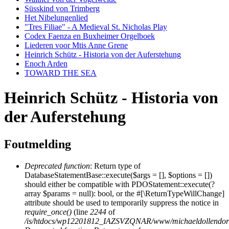
Süsskind von Trimberg
Het Nibelungenlied
"Tres Filiae" - A Medieval St. Nicholas Play
Codex Faenza en Buxheimer Orgelboek
Liederen voor Mtis Anne Grene
Heinrich Schütz - Historia von der Auferstehung
Enoch Arden
TOWARD THE SEA
Heinrich Schütz - Historia von
der Auferstehung
Foutmelding
Deprecated function
: Return type of
DatabaseStatementBase::execute($args = [], $options = [])
should either be compatible with PDOStatement::execute(?
array $params = null): bool, or the #[\ReturnTypeWillChange]
attribute should be used to temporarily suppress the notice in
require_once()
(line
2244
of
/is/htdocs/wp12201812_IAZSVZQNAR/www/michaeldollendorf/