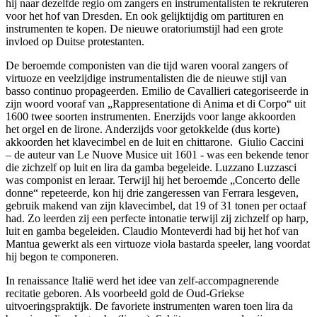
hij naar dezelfde regio om zangers en instrumentalisten te rekruteren
voor het hof van Dresden. En ook gelijktijdig om partituren en
instrumenten te kopen. De nieuwe oratoriumstijl had een grote
invloed op Duitse protestanten.
De beroemde componisten van die tijd waren vooral zangers of
virtuoze en veelzijdige instrumentalisten die de nieuwe stijl van
basso continuo propageerden. Emilio de Cavallieri categoriseerde in
zijn woord vooraf van „Rappresentatione di Anima et di Corpo“ uit
1600 twee soorten instrumenten. Enerzijds voor lange akkoorden
het orgel en de lirone. Anderzijds voor getokkelde (dus korte)
akkoorden het klavecimbel en de luit en chittarone. Giulio Caccini
– de auteur van Le Nuove Musice uit 1601 - was een bekende tenor
die zichzelf op luit en lira da gamba begeleide. Luzzano Luzzasci
was componist en leraar. Terwijl hij het beroemde „Concerto delle
donne“ repeteerde, kon hij drie zangeressen van Ferrara lesgeven,
gebruik makend van zijn klavecimbel, dat 19 of 31 tonen per octaaf
had. Zo leerden zij een perfecte intonatie terwijl zij zichzelf op harp,
luit en gamba begeleiden. Claudio Monteverdi had bij het hof van
Mantua gewerkt als een virtuoze viola bastarda speeler, lang voordat
hij begon te componeren.
In renaissance Italië werd het idee van zelf-accompagnerende
recitatie geboren. Als voorbeeld gold de Oud-Griekse
uitvoeringspraktijk. De favoriete instrumenten waren toen lira da