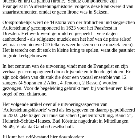
braccio en lira da gamba (lirone). Schütz componeerde zijn
Evangelist in 'Auferstehungshistorie' volgens deze klankwereld van
snaarinstrumenten omdat er geen lirone was in Saksen.
Oorspronkelijk werd de 'Historia von der fröhlichen und siegreichen
Auferstehung' gecomponeerd in 1623 voor het Paasfeest in
Dresden. Het werk werd gebruikt en gespeeld – vele dagen
aanhoudend - als religieuze muziek aan het hof van de prins (alsof
wij naar een nieuwe CD telkens weer luisteren en de muziek leren).
Het is terecht om dit stuk in kleine kring te spelen, want die past niet
in grote kerkgebouwen.
In het centrum van de uitvoering vindt men de Evangelist en zijn
verhaal geaccompagneerd door drijvende en trillende geluiden. Er
zijn ook delen van dit stuk die door een vocaal ensemble van 12
zangers (4 Sopranen 2 Alten, 4 Tenoren, 2 Bassen) worden
gezongen. Voor de begeleiding gebruikt men bij voorkeur een klein
orgel of een chitarrone.
Het volgende artikel over alle uitvoeringsaspecten van
'Auferstehungshistorie' werd als les gegeven en daarop gepubliceerd
in 2002. „Beiträgen zur musikalischen Quellenforschung, Band 5“,
Heinrich-Schütz-Hauses, Bad Köstritz nagedrukt in Mitteilungen
Nr.49, Viola da Gamba Gesellschaft.
Jij kunt het .pdf-bestand hier downloaden: