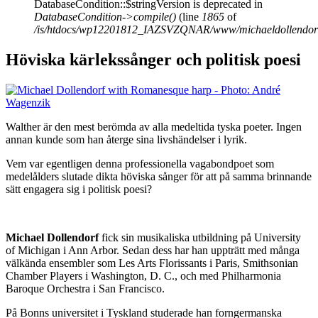
DatabaseCondition::$stringVersion is deprecated in
DatabaseCondition->compile()
(line
1865
of
/is/htdocs/wp12201812_IAZSVZQNAR/www/michaeldollendorf/p
Höviska kärlekssånger och politisk poesi
Walther är den mest berömda av alla medeltida tyska poeter. Ingen
annan kunde som han återge sina livshändelser i lyrik.
Vem var egentligen denna professionella vagabondpoet som
medelålders slutade dikta höviska sånger för att på samma brinnande
sätt engagera sig i politisk poesi?
Michael Dollendorf
fick sin musikaliska utbildning på University
of Michigan i Ann Arbor. Sedan dess har han uppträtt med många
välkända ensembler som Les Arts Florissants i Paris, Smithsonian
Chamber Players i Washington, D. C., och med Philharmonia
Baroque Orchestra i San Francisco.
På Bonns universitet i Tyskland studerade han forngermanska