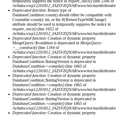
temporarily suppress the notice in
require_once()
(line
2346
of
/is/htdocs/wp12201812_IAZSVZQNAR/www/michaeldollendorf/
Deprecated function
: Return type of
DatabaseCondition::count() should either be compatible with
Countable::count(): int, or the #[\ReturnTypeWillChange]
attribute should be used to temporarily suppress the notice in
require_once()
(line
1652
of
/is/htdocs/wp12201812_IAZSVZQNAR/www/michaeldollendorf/p
Deprecated function
: Creation of dynamic property
MergeQuery::$condition is deprecated in
MergeQuery-
>__construct()
(line
1344
of
/is/htdocs/wp12201812_IAZSVZQNAR/www/michaeldollendorf/p
Deprecated function
: Creation of dynamic property
DatabaseCondition::$stringVersion is deprecated in
DatabaseCondition->compile()
(line
1865
of
/is/htdocs/wp12201812_IAZSVZQNAR/www/michaeldollendorf/p
Deprecated function
: Creation of dynamic property
DatabaseCondition::$stringVersion is deprecated in
DatabaseCondition->compile()
(line
1865
of
/is/htdocs/wp12201812_IAZSVZQNAR/www/michaeldollendorf/p
Deprecated function
: Creation of dynamic property
DatabaseCondition::$stringVersion is deprecated in
DatabaseCondition->compile()
(line
1865
of
/is/htdocs/wp12201812_IAZSVZQNAR/www/michaeldollendorf/p
Deprecated function
: Creation of dynamic property