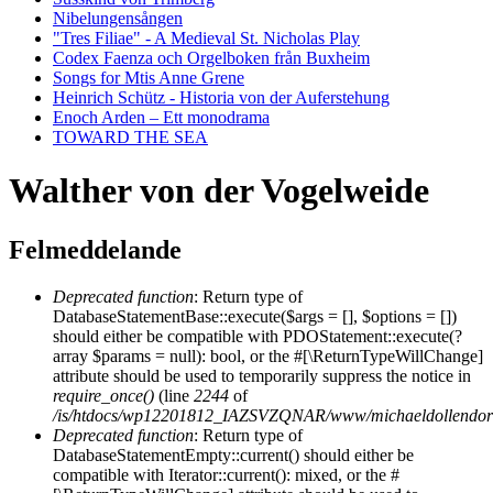
Nibelungensången
"Tres Filiae" - A Medieval St. Nicholas Play
Codex Faenza och Orgelboken från Buxheim
Songs for Mtis Anne Grene
Heinrich Schütz - Historia von der Auferstehung
Enoch Arden – Ett monodrama
TOWARD THE SEA
Walther von der Vogelweide
Felmeddelande
Deprecated function
: Return type of
DatabaseStatementBase::execute($args = [], $options = [])
should either be compatible with PDOStatement::execute(?
array $params = null): bool, or the #[\ReturnTypeWillChange]
attribute should be used to temporarily suppress the notice in
require_once()
(line
2244
of
/is/htdocs/wp12201812_IAZSVZQNAR/www/michaeldollendorf/
Deprecated function
: Return type of
DatabaseStatementEmpty::current() should either be
compatible with Iterator::current(): mixed, or the #