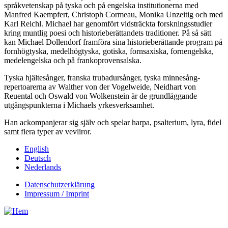
språkvetenskap på tyska och på engelska institutionerna med
Manfred Kaempfert, Christoph Cormeau, Monika Unzeitig och med
Karl Reichl. Michael har genomfört vidsträckta forskningsstudier
kring muntlig poesi och historieberättandets traditioner. På så sätt
kan Michael Dollendorf framföra sina historieberättande program på
fornhögtyska, medelhögtyska, gotiska, fornsaxiska, fornengelska,
medelengelska och på frankoprovensalska.
Tyska hjältesånger, franska trubadursånger, tyska minnesång-
repertoarerna av Walther von der Vogelweide, Neidhart von
Reuental och Oswald von Wolkenstein är de grundläggande
utgångspunkterna i Michaels yrkesverksamhet.
Han ackompanjerar sig själv och spelar harpa, psalterium, lyra, fidel
samt flera typer av vevliror.
English
Deutsch
Nederlands
Datenschutzerklärung
Impressum / Imprint