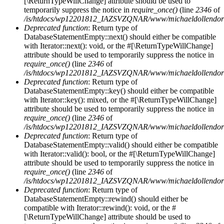
[\ReturnTypeWillChange] attribute should be used to
temporarily suppress the notice in
require_once()
(line
2346
of
/is/htdocs/wp12201812_IAZSVZQNAR/www/michaeldollendorf/
Deprecated function
: Return type of
DatabaseStatementEmpty::next() should either be compatible
with Iterator::next(): void, or the #[\ReturnTypeWillChange]
attribute should be used to temporarily suppress the notice in
require_once()
(line
2346
of
/is/htdocs/wp12201812_IAZSVZQNAR/www/michaeldollendorf/
Deprecated function
: Return type of
DatabaseStatementEmpty::key() should either be compatible
with Iterator::key(): mixed, or the #[\ReturnTypeWillChange]
attribute should be used to temporarily suppress the notice in
require_once()
(line
2346
of
/is/htdocs/wp12201812_IAZSVZQNAR/www/michaeldollendorf/
Deprecated function
: Return type of
DatabaseStatementEmpty::valid() should either be compatible
with Iterator::valid(): bool, or the #[\ReturnTypeWillChange]
attribute should be used to temporarily suppress the notice in
require_once()
(line
2346
of
/is/htdocs/wp12201812_IAZSVZQNAR/www/michaeldollendorf/
Deprecated function
: Return type of
DatabaseStatementEmpty::rewind() should either be
compatible with Iterator::rewind(): void, or the #
[\ReturnTypeWillChange] attribute should be used to