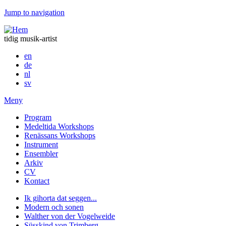
Jump to navigation
tidig musik-artist
en
de
nl
sv
Meny
Program
Medeltida Workshops
Renässans Workshops
Instrument
Ensembler
Arkiv
CV
Kontact
Ik gihorta dat seggen...
Modern och sonen
Walther von der Vogelweide
Süsskind von Trimberg